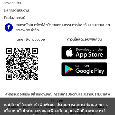
วารสารข่าว
ผลการดำเนินงาน
ติดต่อสหกรณ์
สหกรณ์ออมทรัพย์สำนักงานคณะกรรมการป้องกัน และปราบปราม
ยาเสพติด จำกัด
Line : @oncbcoop
ดาวน์โหลดแอปพลิเคชัน
สหกรณ์ออมทรัพย์สำนักงานคณะกรรมการป้องกันและปราบปรามยาเสพ
ติด จำกัด
เราใช้คุกกี้ (cookie) เพื่อพัฒนาประสบการณ์การใช้งานจากการ
สำนักงานคณะกรรมการป้องกันและปราบปรามยาเสพติด ถนนดินแดง
เยี่ยมชมเว็บไซต์ของเราและเพื่อสนับสนุนประสิทธิภาพในการนำ
แขวงสามเสนใน เขตพญาไท กรุงเทพมหานคร 10400