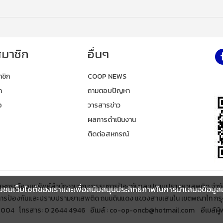
สมาชิก
อื่นๆ
าชิก
COOP NEWS
ก
ถามตอบปัญหา
อ
วารสารข่าว
ผลการดำเนินงาน
ติดต่อสหกรณ์
สหกรณ์ออมทรัพย์สำนักงานคณะกรรมการป้องกันและปราบปรามยาเสพติด จำกั
ชมเว็บไซต์ของเราและเพื่อสนับสนุนประสิทธิภาพในการนำเสนอข้อมูลและ เ
ารป้องกันและปราบปรามยาเสพติด ถนนดินแดง แขวงสามเสนใน เขตพญาไท กร
42004 โทรสาร: 0 2644 4946 อีเมล์ : co-op-oncb@hotmail.com อีเมล์ผู