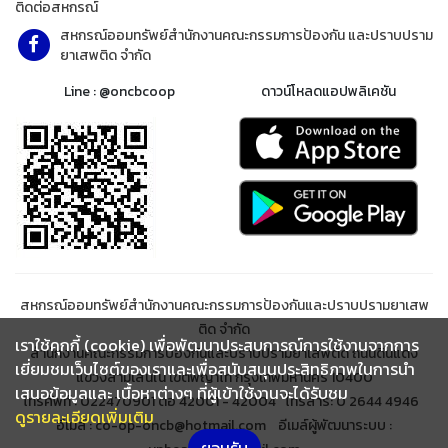
ติดต่อสหกรณ์
สหกรณ์ออมทรัพย์สำนักงานคณะกรรมการป้องกัน และปราบปราม
ยาเสพติด จำกัด
Line : @oncbcoop
ดาวน์โหลดแอปพลิเคชัน
สหกรณ์ออมทรัพย์สำนักงานคณะกรรมการป้องกันและปราบปรามยาเสพ
ติด จำกัด
เราใช้คุกกี้ (cookie) เพื่อพัฒนาประสบการณ์การใช้งานจากการ
สำนักงานคณะกรรมการป้องกันและปราบปรามยาเสพติด ถนนดินแดง
เยี่ยมชมเว็บไซต์ของเราและเพื่อสนับสนุนประสิทธิภาพในการนำ
แขวงสามเสนใน เขตพญาไท กรุงเทพมหานคร 10400
เสนอข้อมูลและ เนื้อหาต่างๆ ที่ผู้เข้าใช้งานจะได้รับชม
โทรศัพท์ : 022470901 ต่อ 42001 - 42004 โทรสาร: 0 2644 4946
ดูรายละเอียดเพิ่มเติม
อีเมล์ : co-op-oncb@hotmail.com อีเมล์ผู้พัฒนาระบบ :