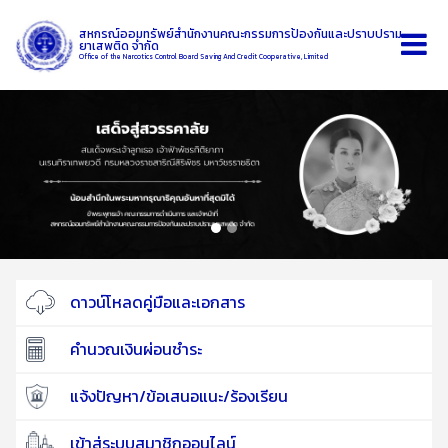
สหกรณ์ออมทรัพย์สำนักงานคณะกรรมการป้องกันและปราบปราม
ยาเสพติด จำกัด
Office of the Narcotics Control Board Saving And Credit Cooperative, Limited
ดาวน์โหลดคู่มือและเอกสาร
คำนวณเงินผ่อนชำระ
แจ้งปัญหา/ข้อเสนอแนะ/ร้องเรียน
เข้าสู่ระบบสมาชิกออนไลน์