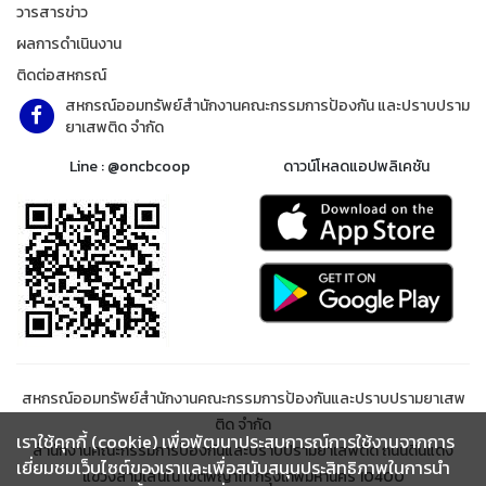
วารสารข่าว
ผลการดำเนินงาน
ติดต่อสหกรณ์
สหกรณ์ออมทรัพย์สำนักงานคณะกรรมการป้องกัน และปราบปราม
ยาเสพติด จำกัด
Line : @oncbcoop
ดาวน์โหลดแอปพลิเคชัน
สหกรณ์ออมทรัพย์สำนักงานคณะกรรมการป้องกันและปราบปรามยาเสพ
ติด จำกัด
เราใช้คุกกี้ (cookie) เพื่อพัฒนาประสบการณ์การใช้งานจากการ
สำนักงานคณะกรรมการป้องกันและปราบปรามยาเสพติด ถนนดินแดง
เยี่ยมชมเว็บไซต์ของเราและเพื่อสนับสนุนประสิทธิภาพในการนำ
แขวงสามเสนใน เขตพญาไท กรุงเทพมหานคร 10400